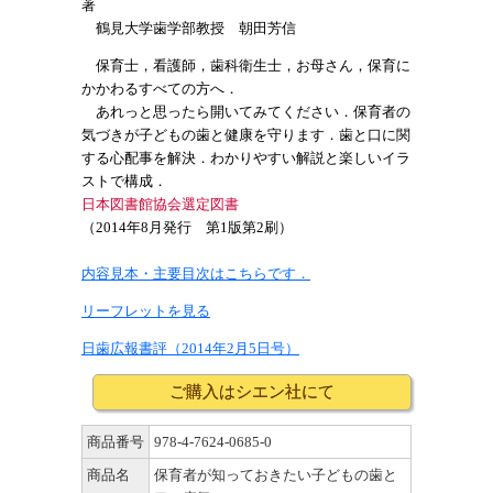
著
鶴見大学歯学部教授 朝田芳信
保育士，看護師，歯科衛生士，お母さん，保育に
かかわるすべての方へ．
あれっと思ったら開いてみてください．保育者の
気づきが子どもの歯と健康を守ります．歯と口に関
する心配事を解決．わかりやすい解説と楽しいイラ
ストで構成．
日本図書館協会選定図書
（2014年8月発行 第1版第2刷）
内容見本・主要目次はこちらです．
リーフレットを見る
日歯広報書評（2014年2月5日号）
ご購入はシエン社にて
商品番号
978-4-7624-0685-0
商品名
保育者が知っておきたい子どもの歯と