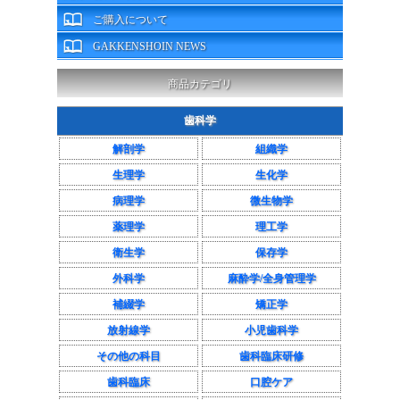
ご購入について
GAKKENSHOIN NEWS
商品カテゴリ
歯科学
解剖学
組織学
生理学
生化学
病理学
微生物学
薬理学
理工学
衛生学
保存学
外科学
麻酔学/全身管理学
補綴学
矯正学
放射線学
小児歯科学
その他の科目
歯科臨床研修
歯科臨床
口腔ケア