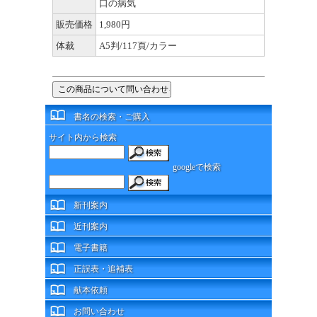
口の病気
販売価格
1,980円
体裁
A5判/117頁/カラー
書名の検索・ご購入
サイト内から検索
googleで検索
新刊案内
近刊案内
電子書籍
正誤表・追補表
献本依頼
お問い合わせ