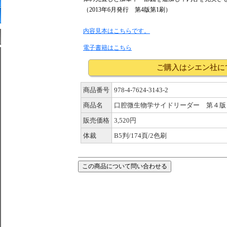
（2013年6月発行 第4版第1刷）
内容見本はこちらです。
電子書籍はこちら
ご購入はシエン社に
商品番号
978-4-7624-3143-2
商品名
口腔微生物学サイドリーダー 第４版
販売価格
3,520円
体裁
B5判/174頁/2色刷