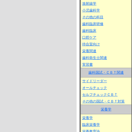
放射線学
小児歯科学
その他の科目
歯科臨床研修
歯科臨床
口腔ケア
待合室向け
栄養関連
歯科衛生士関連
実習書
歯科国試・ＣＢＴ関連
サイドリーダー
オールチェック
セルフチェックＣＢＴ
その他の国試・ＣＢＴ対策
栄養学
栄養学
臨床栄養学
栄養教育論