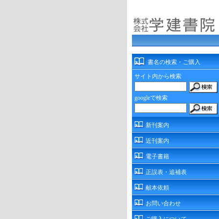
書名の検索・ご購入
サイト内から検索
googleで検索
新刊案内
近刊案内
電子書籍
正誤表・追補表
献本依頼
お問い合わせ