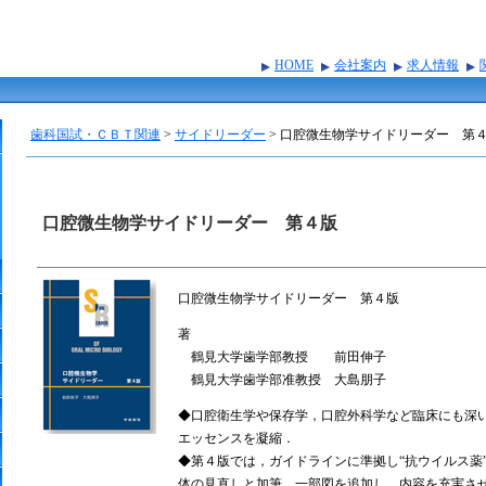
HOME
会社案内
求人情報
歯科国試・ＣＢＴ関連
>
サイドリーダー
>
口腔微生物学サイドリーダー 第
口腔微生物学サイドリーダー 第４版
口腔微生物学サイドリーダー 第４版
著
鶴見大学歯学部教授 前田伸子
鶴見大学歯学部准教授 大島朋子
◆口腔衛生学や保存学，口腔外科学など臨床にも深
エッセンスを凝縮．
◆第４版では，ガイドラインに準拠し“抗ウイルス薬
体の見直しと加筆，一部図を追加し，内容を充実さ