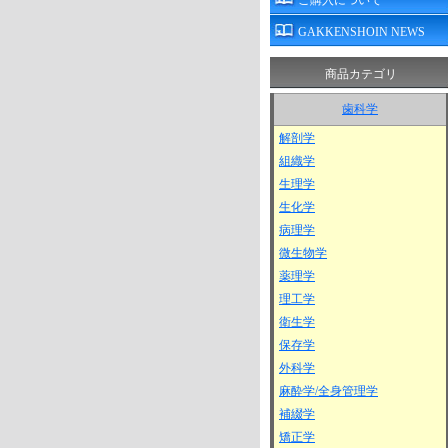
ご購入について
GAKKENSHOIN NEWS
商品カテゴリ
歯科学
解剖学
組織学
生理学
生化学
病理学
微生物学
薬理学
理工学
衛生学
保存学
外科学
麻酔学/全身管理学
補綴学
矯正学